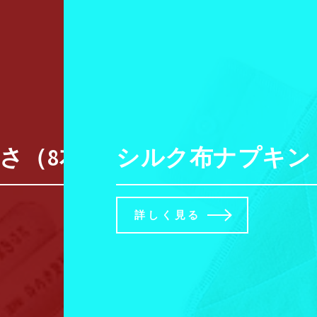
さ（8本入）【三栄商会】
シルク布ナプキン
詳しく見る