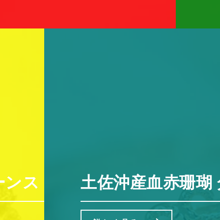
ンストーン リング レディース 
土佐沖産血赤珊瑚 ダ