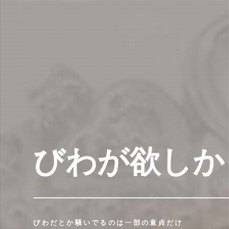
びわが欲しか
びわだとか騒いでるのは一部の童貞だけ