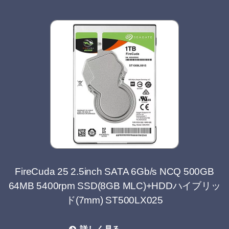
FireCuda 25 2.5inch SATA 6Gb/s NCQ 500GB
64MB 5400rpm SSD(8GB MLC)+HDDハイブリッ
ド(7mm) ST500LX025