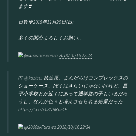
ます❣️
日程💙2018年11月25日(日)
多くの関心よろしくお願い…
@sunwooseonsa
2018/10/16 22:23
RT @kaztsu: 秋葉原、まんだらけコンプレックスの
ショーケース、ぼくはきらいじゃないけれど、昌
平小学校とか近くにあって通学路の子もいるだろ
うし、なんか色々と考えさせられる光景だった
https://t.co/xb8N9Raz4E
@2000skFurawa
2018/10/16 22:34