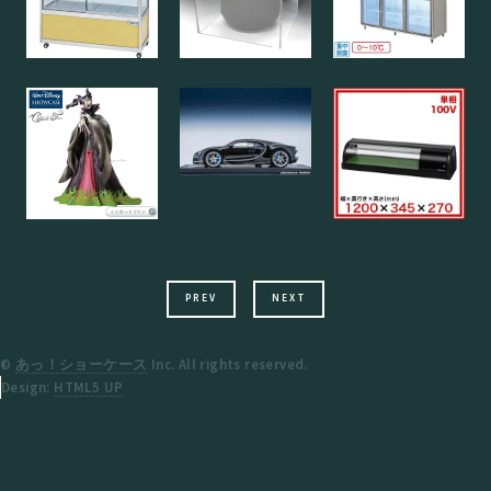
PREV
NEXT
©
あっ！ショーケース
Inc. All rights reserved.
Design:
HTML5 UP