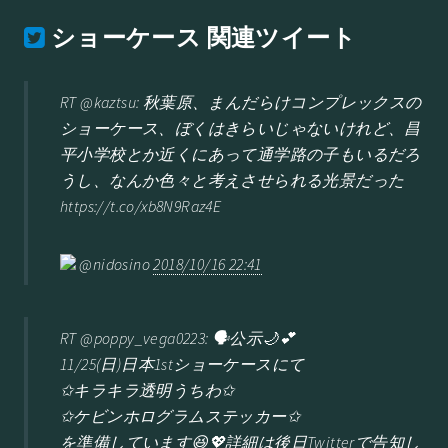
ショーケース
関連ツイート
RT @kaztsu: 秋葉原、まんだらけコンプレックスの
ショーケース、ぼくはきらいじゃないけれど、昌
平小学校とか近くにあって通学路の子もいるだろ
うし、なんか色々と考えさせられる光景だった
https://t.co/xb8N9Raz4E
@nidosino
2018/10/16 22:41
RT @poppy_vega0223: 🗣公示🌙💕
11/25(日)日本1stショーケースにて
✩キラキラ透明うちわ✩
✩ケビンホログラムステッカー✩
を準備しています😆💖詳細は後日Twitterで告知し