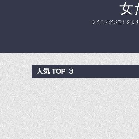
女
ウイニングポストをより
人気 TOP ３