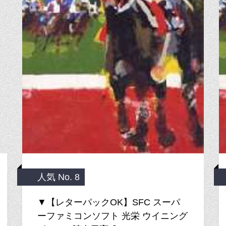
人気 No. 8
▼【レターパックOK】SFC スーパ
ーファミコンソフト 光栄 ウイニング