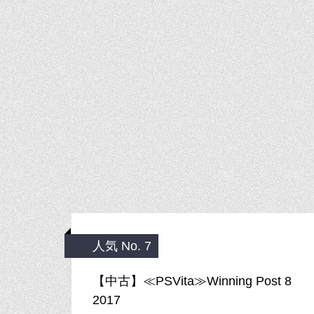
人気 No. 7
【中古】≪PSVita≫Winning Post 8
2017