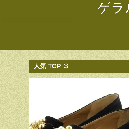
ゲラ
人気 TOP ３