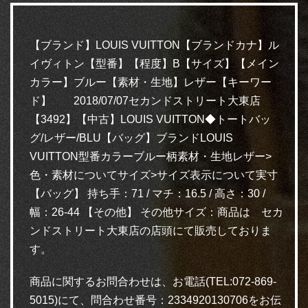
【ブランド】LOUIS VUITTON【ブランドカナ】ル
イヴィトン【型番】【程度】B【サイズ】【メイン
カラー】ブルー【素材・生地】レザー【キーワー
ド】 2018/07/07セカンドストリート大東店
【3492】【中古】LOUIS VUITTON◆トートバッ
グ/レザー/BLU【バッグ】ブランドLOUIS
VUITTON型番カラーブルー柄素材・生地レザー>
色・素材についてサイズ>サイズ表示について実寸
【バッグ】 持ち手：71 / マチ：16.5 / 高さ：30 /
幅：26-44 【その他】 その他サイズ：商品は セカ
ンドストリート大東店の店頭にて販売しておりま
す。
商品に関するお問合わせは、お電話(TEL:072-869-
5015)にて、問合わせ番号：2334920130706をお伝