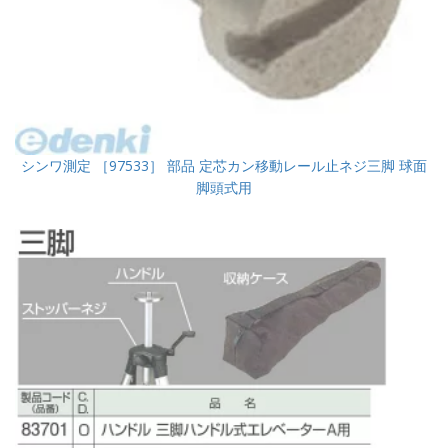
シンワ測定 ［97533］ 部品 定芯カン移動レール止ネジ三脚 球面
脚頭式用