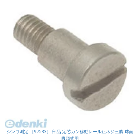
シンワ測定 ［97533］ 部品 定芯カン移動レール止ネジ三脚 球面
脚頭式用